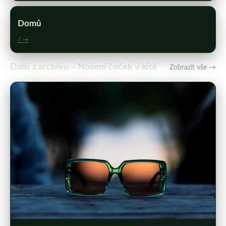
Domů
/ →
Další z archivu – Nošení čoček v létě
Zobrazit vše →