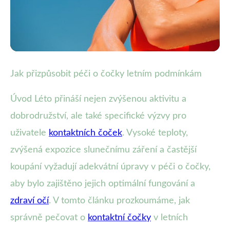
Nošení čoček v létě
Jak přizpůsobit péči o čočky letním podmínkám
Jak pečovat o kontaktní čočky v
Úvod Léto přináší nejen zvýšenou aktivitu a
létě: Hydratace a UV ochrana
dobrodružství, ale také specifické výzvy pro
uživatele
kontaktních čoček
. Vysoké teploty,
9. 10. 2025
· 4 min čtení · Autor: Lucie Kučerová
zvýšená expozice slunečnímu záření a častější
koupání vyžadují adekvátní úpravy v péči o čočky,
aby bylo zajištěno jejich optimální fungování a
zdraví očí
. V tomto článku prozkoumáme, jak
správně pečovat o
kontaktní čočky
v letních