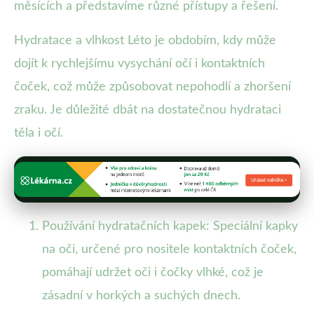
měsících a představíme různé přístupy a řešení.
Hydratace a vlhkost Léto je obdobím, kdy může
dojít k rychlejšímu vysychání očí i kontaktních
čoček, což může způsobovat nepohodlí a zhoršení
zraku. Je důležité dbát na dostatečnou hydrataci
těla i očí.
Používání hydratačních kapek: Speciální kapky
na oči, určené pro nositele kontaktních čoček,
pomáhají udržet oči i čočky vlhké, což je
zásadní v horkých a suchých dnech.