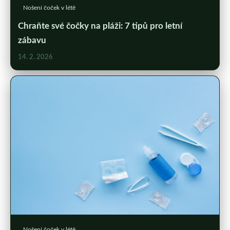
Nošení čoček v létě
Chraňte své čočky na pláži: 7 tipů pro letní
zábavu
14. 2. 2026
Nošení čoček v létě