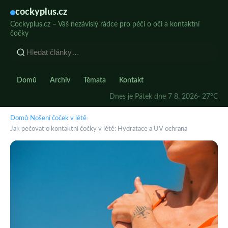
cockyplus.cz
Cockyplus.cz – Váš nezávislý rádce pro péči o oči a kontaktní
čočky
Domů
Archiv
Témata
Kontakt
Dnes je Pátek dne 7 8. 2026
· 27°C
Domů
›
Nošení čoček v létě
›
Jak pečovat o kontaktní čočky v létě: Hydratace a UV ochrana