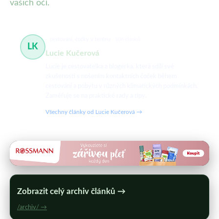
vašich očí.
cestování, čočky v terénu
106 článků
LK
Lucie Kučerová
Lucie je cestovatelka a blogerka, která sdílí své
zkušenosti s nošením kontaktních čoček během
cestování a pobytu v různých klimatických podmínkách.
Zaměřuje se na praktické rady a tipy.
Všechny články od Lucie Kučerová →
Zobrazit celý archiv článků →
/archiv/ →