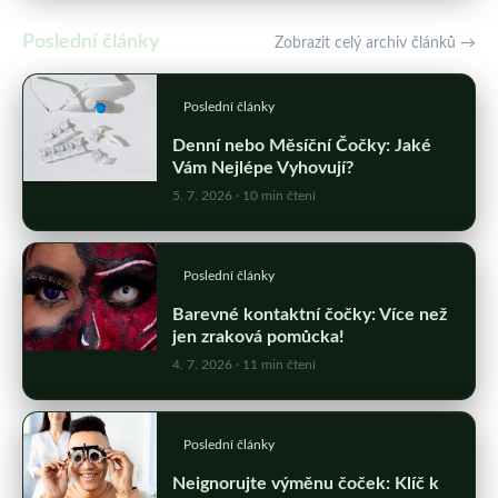
Poslední články
Zobrazit celý archiv článků →
Poslední články
Denní nebo Měsíční Čočky: Jaké
Vám Nejlépe Vyhovují?
5. 7. 2026
· 10 min čtení
Poslední články
Barevné kontaktní čočky: Více než
jen zraková pomůcka!
4. 7. 2026
· 11 min čtení
Poslední články
Neignorujte výměnu čoček: Klíč k