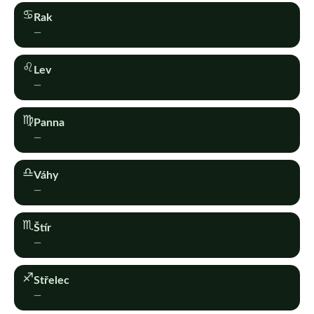
♋︎
Rak
—
♌︎
Lev
—
♍︎
Panna
—
♎︎
Váhy
—
♏︎
Štír
—
♐︎
Střelec
—