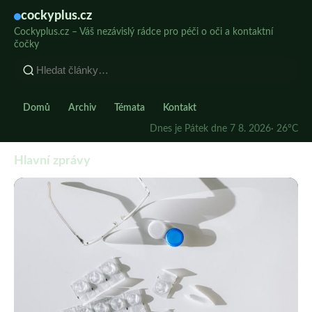
cockyplus.cz
Cockyplus.cz – Váš nezávislý rádce pro péči o oči a kontaktní
čočky
Domů
Archiv
Témata
Kontakt
Dnes je Pátek dne 7 8. 2026
· 26°C
Hlavní zprávy