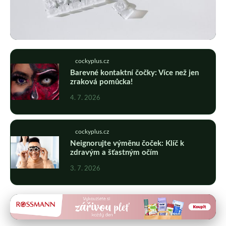
cockyplus.cz
cockyplus.cz
Denní nebo Měsíční Čočky: Jaké Vám
Barevné kontaktní čočky: Více než jen
zraková pomůcka!
Nejlépe Vyhovují?
4. 7. 2026
5. 7. 2026
· 10 min čtení
cockyplus.cz
Neignorujte výměnu čoček: Klíč k
zdravým a šťastným očím
3. 7. 2026