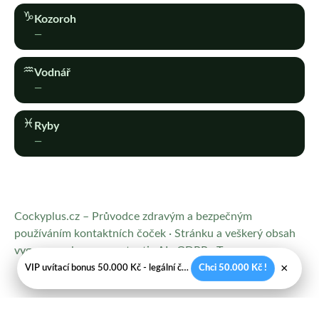
♑︎
Kozoroh
—
♒︎
Vodnář
—
♓︎
Ryby
—
Cockyplus.cz – Průvodce zdravým a bezpečným
používáním kontaktních čoček · Stránku a veškerý obsah
vygeneroval
www.contentis.AI
·
GDPR
·
Terms
×
VIP uvítací bonus 50.000 Kč - legální české kasíno
Chci 50.000 Kč !