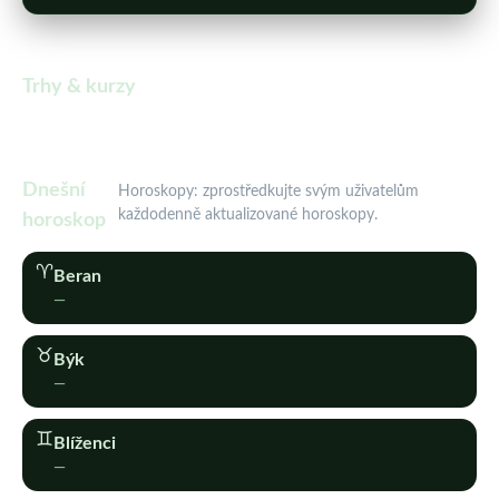
Trhy & kurzy
Dnešní
Horoskopy: zprostředkujte svým uživatelům
každodenně aktualizované horoskopy.
horoskop
♈︎
Beran
—
♉︎
Býk
—
♊︎
Blíženci
—