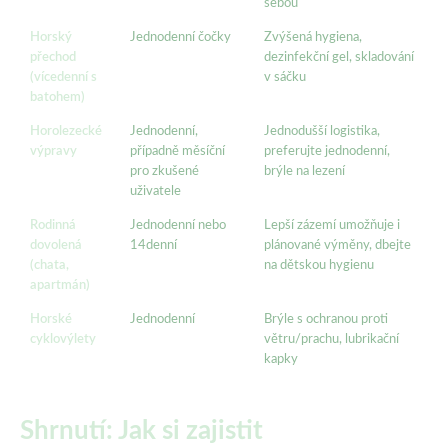
sebou
Horský
Jednodenní čočky
Zvýšená hygiena,
přechod
dezinfekční gel, skladování
(vícedenní s
v sáčku
batohem)
Horolezecké
Jednodenní,
Jednodušší logistika,
výpravy
případně měsíční
preferujte jednodenní,
pro zkušené
brýle na lezení
uživatele
Rodinná
Jednodenní nebo
Lepší zázemí umožňuje i
dovolená
14denní
plánované výměny, dbejte
(chata,
na dětskou hygienu
apartmán)
Horské
Jednodenní
Brýle s ochranou proti
cyklovýlety
větru/prachu, lubrikační
kapky
Shrnutí: Jak si zajistit