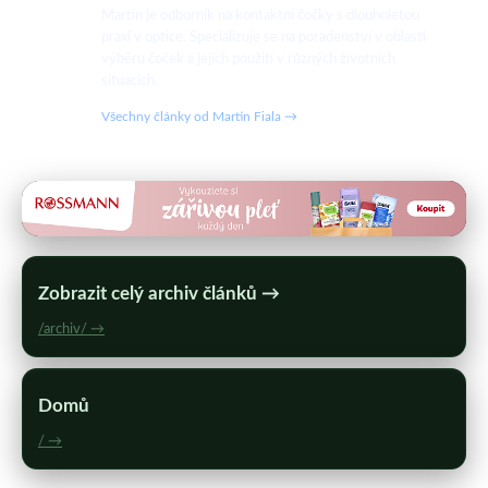
Martin je odborník na kontaktní čočky s dlouholetou
praxí v optice. Specializuje se na poradenství v oblasti
výběru čoček a jejich použití v různých životních
situacích.
Všechny články od Martin Fiala →
Zobrazit celý archiv článků →
/archiv/ →
Domů
/ →