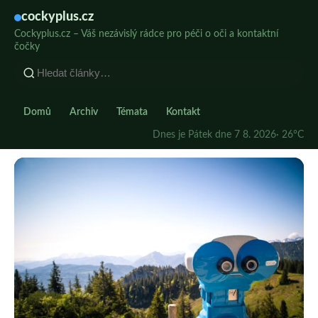
cockyplus.cz
Cockyplus.cz – Váš nezávislý rádce pro péči o oči a kontaktní
čočky
Domů
Archiv
Témata
Kontakt
Dnes je Pátek dne 7 8. 2026
· 26°C