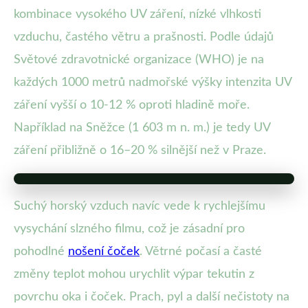
kombinace vysokého UV záření, nízké vlhkosti
vzduchu, častého větru a prašnosti. Podle údajů
Světové zdravotnické organizace (WHO) je na
každých 1000 metrů nadmořské výšky intenzita UV
záření vyšší o 10-12 % oproti hladině moře.
Například na Sněžce (1 603 m n. m.) je tedy UV
záření přibližně o 16–20 % silnější než v Praze.
Suchý horský vzduch navíc vede k rychlejšímu
vysychání slzného filmu, což je zásadní pro
pohodlné
nošení čoček
. Větrné počasí a časté
změny teplot mohou urychlit výpar tekutin z
povrchu oka i čoček. Prach, pyl a další nečistoty na