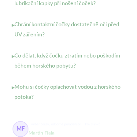
lubrikační kapky při nošení čoček?
Chrání kontaktní čočky dostatečně oči před
▸
UV zářením?
Co dělat, když čočku ztratím nebo poškodím
▸
během horského pobytu?
Mohu si čočky oplachovat vodou z horského
▸
potoka?
výběr čoček, odborné poradenství
136 článků
MF
Martin Fiala