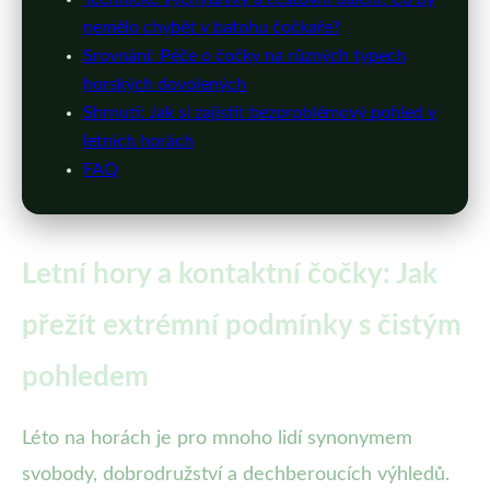
nemělo chybět v batohu čočkaře?
Srovnání: Péče o čočky na různých typech
horských dovolených
Shrnutí: Jak si zajistit bezproblémový pohled v
letních horách
FAQ
Letní hory a kontaktní čočky: Jak
přežít extrémní podmínky s čistým
pohledem
Léto na horách je pro mnoho lidí synonymem
svobody, dobrodružství a dechberoucích výhledů.