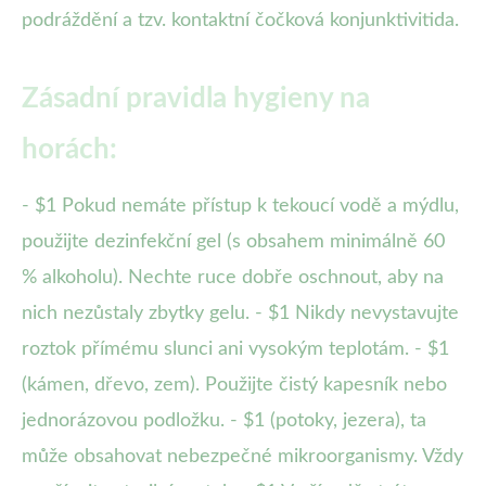
podráždění a tzv. kontaktní čočková konjunktivitida.
Zásadní pravidla hygieny na
horách:
- $1 Pokud nemáte přístup k tekoucí vodě a mýdlu,
použijte dezinfekční gel (s obsahem minimálně 60
% alkoholu). Nechte ruce dobře oschnout, aby na
nich nezůstaly zbytky gelu. - $1 Nikdy nevystavujte
roztok přímému slunci ani vysokým teplotám. - $1
(kámen, dřevo, zem). Použijte čistý kapesník nebo
jednorázovou podložku. - $1 (potoky, jezera), ta
může obsahovat nebezpečné mikroorganismy. Vždy