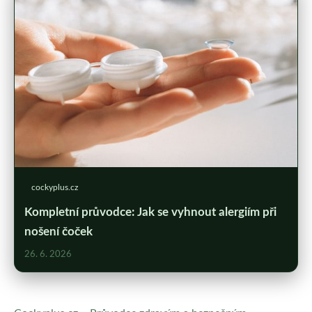
cockyplus.cz
Kompletní průvodce: Jak se vyhnout alergiím při
nošení čoček
26. 6. 2026