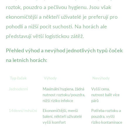
roztok, pouzdro a pečlivou hygienu. Jsou však
ekonomičtější a někteří uživatelé je preferují pro
pohodlí a nižší pocit suchosti. Na horách ale
představují větší logistickou zátěž.
Přehled výhod a nevýhod jednotlivých typů čoček
na letních horách:
Typ čoček
Výhody
Nevýhody
Jednodenní
Maximální hygiena, žádná
Vyšší cena,
nutnost roztoku/pouzdra,
nutnost balit více
nižší riziko infekce
párů
14denní/měsíční
Ekonomičtější, menší
Potřeba roztoku a
balení, někteří uživatelé
pouzdra, vyšší
vyšší komfort
riziko kontaminace