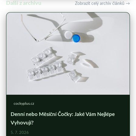
Další z archivu
Zobrazit celý archiv článků →
cockyplus.cz
Denní nebo Měsíční Čočky: Jaké Vám Nejlépe
Vyhovují?
5. 7. 2026