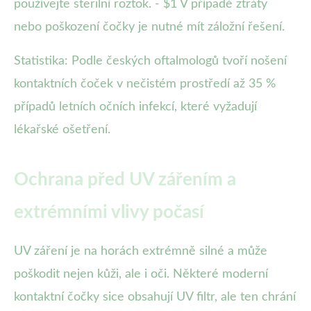
používejte sterilní roztok. - $1 V případě ztráty
nebo poškození čočky je nutné mít záložní řešení.
Statistika: Podle českých oftalmologů tvoří nošení
kontaktních čoček v nečistém prostředí až 35 %
případů letních očních infekcí, které vyžadují
lékařské ošetření.
Ochrana před UV zářením a
extrémními vlivy počasí
UV záření je na horách extrémně silné a může
poškodit nejen kůži, ale i oči. Některé moderní
kontaktní čočky sice obsahují UV filtr, ale ten chrání