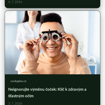
4. 7. 2026
cockyplus.cz
Neignorujte výměnu čoček: Klíč k zdravým a
šťastným očím
3. 7. 2026