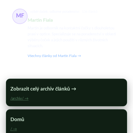
výběr čoček, odborné poradenství
136 článků
MF
Martin Fiala
Martin je odborník na kontaktní čočky s dlouholetou
praxí v optice. Specializuje se na poradenství v oblasti
výběru čoček a jejich použití v různých životních
situacích.
Všechny články od Martin Fiala →
Zobrazit celý archiv článků →
/archiv/ →
Domů
/ →