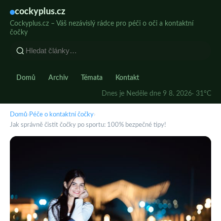
cockyplus.cz
Cockyplus.cz – Váš nezávislý rádce pro péči o oči a kontaktní
čočky
Domů
Archiv
Témata
Kontakt
Dnes je Neděle dne 9 8. 2026
· 31°C
Domů
›
Péče o kontaktní čočky
›
Jak správně čistit čočky po sportu: 100% bezpečné tipy!