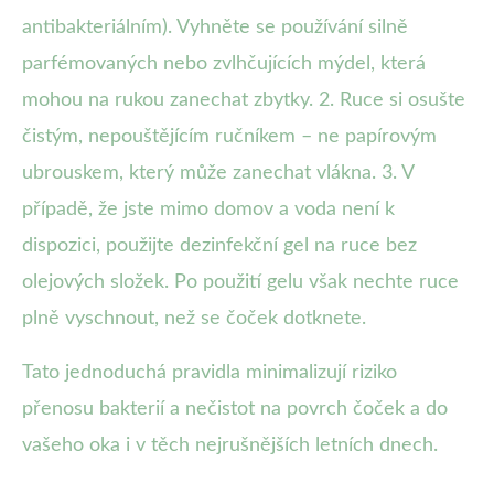
antibakteriálním). Vyhněte se používání silně
parfémovaných nebo zvlhčujících mýdel, která
mohou na rukou zanechat zbytky. 2. Ruce si osušte
čistým, nepouštějícím ručníkem – ne papírovým
ubrouskem, který může zanechat vlákna. 3. V
případě, že jste mimo domov a voda není k
dispozici, použijte dezinfekční gel na ruce bez
olejových složek. Po použití gelu však nechte ruce
plně vyschnout, než se čoček dotknete.
Tato jednoduchá pravidla minimalizují riziko
přenosu bakterií a nečistot na povrch čoček a do
vašeho oka i v těch nejrušnějších letních dnech.