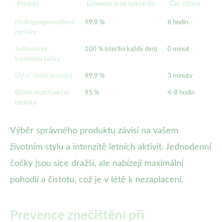
Produkt
Účinnost proti bakteriím
Čas čištění
Vh
Hydrogenperoxidové
99,9 %
6 hodin
An
roztoky
Jednodenní
100 % (sterilní každý den)
0 minut
Ide
kontaktní čočky
UV-C čistící pouzdra
99,9 %
3 minuty
An
Běžné multifunkční
95 %
4-8 hodin
Mé
roztoky
Výběr správného produktu závisí na vašem
životním stylu a intenzitě letních aktivit. Jednodenní
čočky jsou sice dražší, ale nabízejí maximální
pohodlí a čistotu, což je v létě k nezaplacení.
Prevence znečištění při