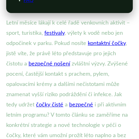
FAQ
Letní měsíce lákají k celé řadě venkovních aktivit –
sport, turistika,
festivaly
, výlety k vodě nebo jen
odpočinek v parku. Pokud nosíte
kontaktní čočky
,
jistě víte, že právě léto představuje pro jejich
čistotu a
bezpečné nošení
zvláštní výzvy. Zvýšené
pocení, častější kontakt s prachem, pylem,
opalovacími krémy a dalšími nečistotami může
znamenat vyšší riziko podráždění či infekce. Jak
tedy udržet
čočky čisté
a
bezpečné
i při aktivním
letním programu? V tomto článku se zaměříme na
konkrétní strategie a nové technologie v péči o
čočky, které vám umožní prožít léto naplno a bez