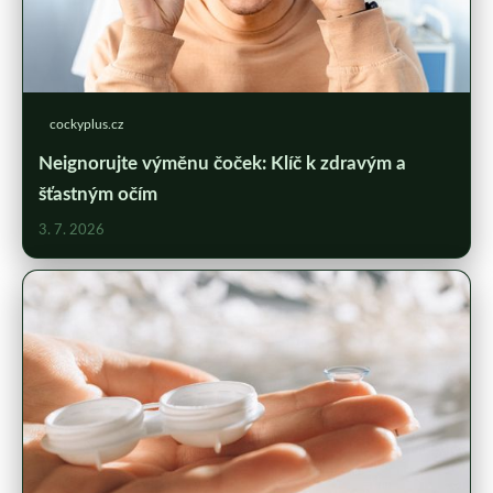
cockyplus.cz
Neignorujte výměnu čoček: Klíč k zdravým a
šťastným očím
3. 7. 2026