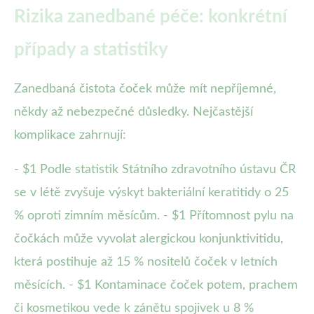
Rizika zanedbané péče: konkrétní
případy a statistiky
Zanedbaná čistota čoček může mít nepříjemné,
někdy až nebezpečné důsledky. Nejčastější
komplikace zahrnují:
- $1 Podle statistik Státního zdravotního ústavu ČR
se v létě zvyšuje výskyt bakteriální keratitidy o 25
% oproti zimním měsícům. - $1 Přítomnost pylu na
čočkách může vyvolat alergickou konjunktivitidu,
která postihuje až 15 % nositelů čoček v letních
měsících. - $1 Kontaminace čoček potem, prachem
či kosmetikou vede k zánětu spojivek u 8 %