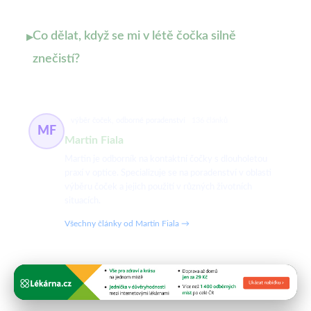
Co dělat, když se mi v létě čočka silně
▸
znečistí?
výběr čoček, odborné poradenství
136 článků
MF
Martin Fiala
Martin je odborník na kontaktní čočky s dlouholetou
praxí v optice. Specializuje se na poradenství v oblasti
výběru čoček a jejich použití v různých životních
situacích.
Všechny články od Martin Fiala →