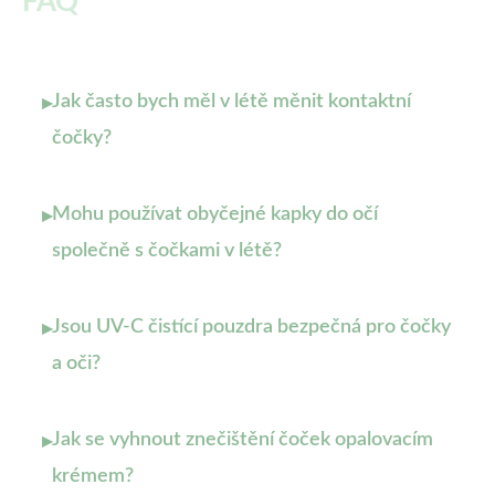
FAQ
Jak často bych měl v létě měnit kontaktní
▸
čočky?
Mohu používat obyčejné kapky do očí
▸
společně s čočkami v létě?
Jsou UV-C čistící pouzdra bezpečná pro čočky
▸
a oči?
Jak se vyhnout znečištění čoček opalovacím
▸
krémem?