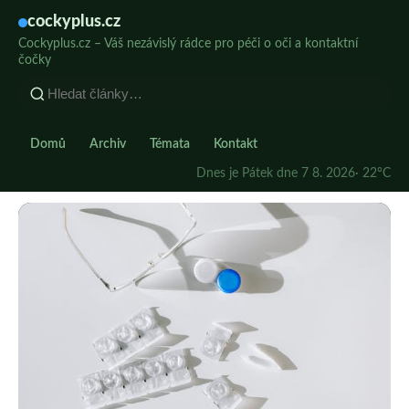
cockyplus.cz
Cockyplus.cz – Váš nezávislý rádce pro péči o oči a kontaktní
čočky
Domů
Archiv
Témata
Kontakt
Dnes je Pátek dne 7 8. 2026
· 22°C