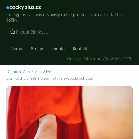
cockyplus.cz
Cockyplus.cz – Váš nezávislý rádce pro péči o oči a kontaktní
čočky
Domů
Archiv
Témata
Kontakt
Dnes je Pátek dne 7 8. 2026
· 21°C
Domů
›
Nošení čoček v létě
›
Oční čočky v létě: Pohodlí, styl a svoboda pohybu!