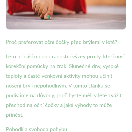
Nošení čoček v létě
Proč preferovat oční čočky před brýlemi v létě?
Oční čočky v létě: Pohodlí, styl a
Léto přináší mnoho radostí i výzev pro ty, kteří nosí
svoboda pohybu!
korekční pomůcky na zrak. Slunečné dny, vysoké
teploty a časté venkovní aktivity mohou učinit
10. 7. 2025
· 4 min čtení · Autor: Lucie Kučerová
nošení brýlí nepohodlným. V tomto článku se
podíváme na důvody, proč byste měli v létě zvážit
přechod na oční čočky a jaké výhody to může
přinést.
Pohodlí a svoboda pohybu