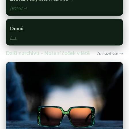
/archiv/ →
Domů
/ →
Další z archivu – Nošení čoček v létě
Zobrazit vše →