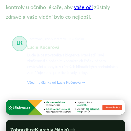
kontroly u očního lékaře, aby
vaše oči
zůstaly
zdravé a vaše vidění bylo co nejlepší.
cestování, čočky v terénu
106 článků
LK
Lucie Kučerová
Lucie je cestovatelka a blogerka, která sdílí své
zkušenosti s nošením kontaktních čoček během
cestování a pobytu v různých klimatických podmínkách.
Zaměřuje se na praktické rady a tipy.
Všechny články od Lucie Kučerová →
Zobrazit celý archiv článků →