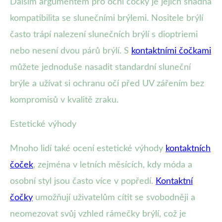
Dalším argumentem pro oční čočky je jejich snadná
kompatibilita se slunečními brýlemi. Nositele brýlí
často trápí nalezení slunečních brýlí s dioptriemi
nebo nesení dvou párů brýlí. S
kontaktními čočkami
můžete jednoduše nasadit standardní sluneční
brýle a užívat si ochranu očí před UV zářením bez
kompromisů v kvalitě zraku.
Estetické výhody
Mnoho lidí také ocení estetické výhody
kontaktních
čoček
, zejména v letních měsících, kdy móda a
osobní styl jsou často více v popředí.
Kontaktní
čočky
umožňují uživatelům cítit se svobodněji a
neomezovat svůj vzhled rámečky brýlí, což je