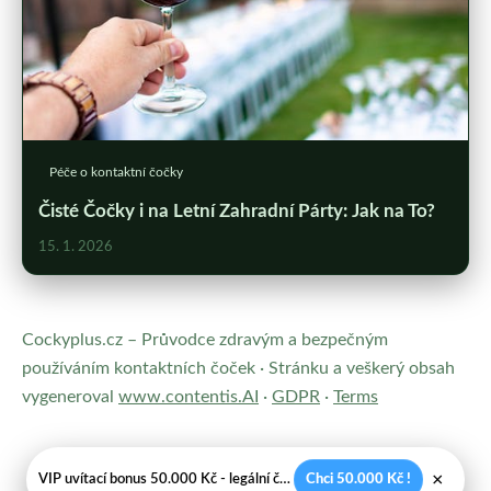
Péče o kontaktní čočky
Čisté Čočky i na Letní Zahradní Párty: Jak na To?
15. 1. 2026
Cockyplus.cz – Průvodce zdravým a bezpečným
používáním kontaktních čoček · Stránku a veškerý obsah
vygeneroval
www.contentis.AI
·
GDPR
·
Terms
×
VIP uvítací bonus 50.000 Kč - legální české kasíno
Chci 50.000 Kč !