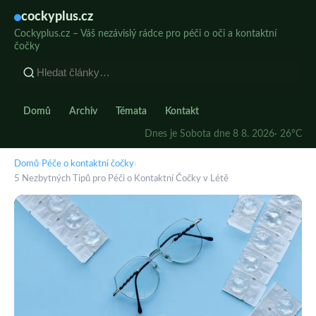
cockyplus.cz
Cockyplus.cz – Váš nezávislý rádce pro péči o oči a kontaktní
čočky
Domů
Archiv
Témata
Kontakt
Dnes je Sobota dne 8 8. 2026
· 26°C
Domů
›
Péče o kontaktní čočky
›
5 Nezbytných Tipů pro Péči o Kontaktní Čočky v Létě