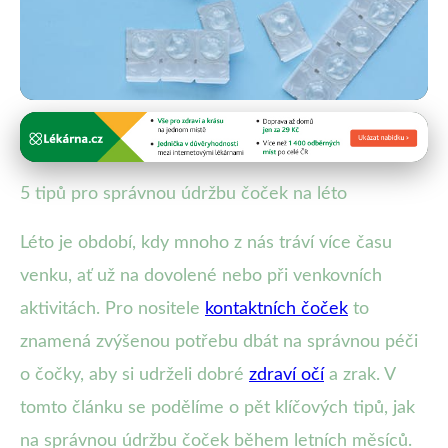
Péče o kontaktní čočky
5 Nezbytných Tipů pro Péči o
5 tipů pro správnou údržbu čoček na léto
Kontaktní Čočky v Létě
Léto je období, kdy mnoho z nás tráví více času
16. 9. 2025
· 4 min čtení · Autor: Martin Fiala
venku, ať už na dovolené nebo při venkovních
aktivitách. Pro nositele
kontaktních čoček
to
znamená zvýšenou potřebu dbát na správnou péči
o čočky, aby si udrželi dobré
zdraví očí
a zrak. V
tomto článku se podělíme o pět klíčových tipů, jak
na správnou údržbu čoček během letních měsíců.