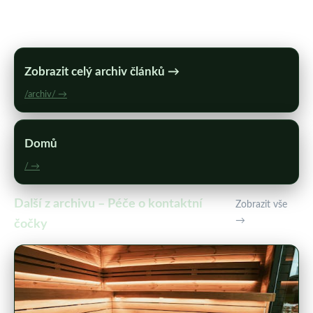
Zobrazit celý archiv článků →
/archiv/ →
Domů
/ →
Další z archivu – Péče o kontaktní
Zobrazit vše
→
čočky