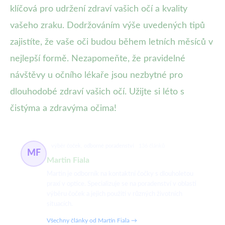
klíčová pro udržení zdraví vašich očí a kvality
vašeho zraku. Dodržováním výše uvedených tipů
zajistíte, že vaše oči budou během letních měsíců v
nejlepší formě. Nezapomeňte, že pravidelné
návštěvy u očního lékaře jsou nezbytné pro
dlouhodobé zdraví vašich očí. Užijte si léto s
čistýma a zdravýma očima!
výběr čoček, odborné poradenství
136 článků
MF
Martin Fiala
Martin je odborník na kontaktní čočky s dlouholetou
praxí v optice. Specializuje se na poradenství v oblasti
výběru čoček a jejich použití v různých životních
situacích.
Všechny články od Martin Fiala →