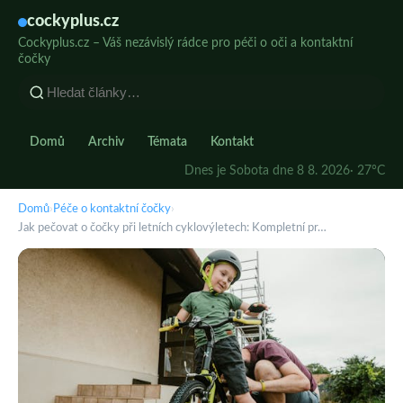
cockyplus.cz
Cockyplus.cz – Váš nezávislý rádce pro péči o oči a kontaktní
čočky
Domů
Archiv
Témata
Kontakt
Dnes je Sobota dne 8 8. 2026
· 27°C
Domů
›
Péče o kontaktní čočky
›
Jak pečovat o čočky při letních cyklovýletech: Kompletní pr…