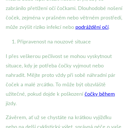
zabránilo přetížení očí čočkami. Dlouhodobé nošení
čoček, zejména v prašném nebo větrném prostředí,
může zvýšit riziko infekcí nebo
podráždění očí
.
Připravenost na nouzové situace
I přes veškerou pečlivost se mohou vyskytnout
situace, kdy je potřeba čočky vyjmout nebo
nahradit. Mějte proto vždy při sobě náhradní pár
čoček a malé zrcátko. To může být obzvláště
užitečné, pokud dojde k poškození
čočky během
jízdy.
Závěrem, ať už se chystáte na krátkou vyjížďku
nebo na delší cyklistický výlet, správná péče o vaše