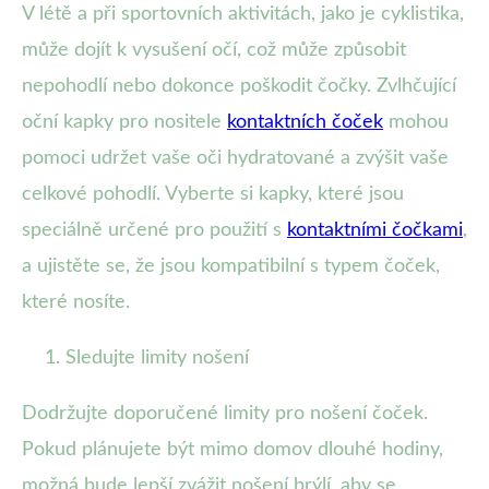
V létě a při sportovních aktivitách, jako je cyklistika,
může dojít k vysušení očí, což může způsobit
nepohodlí nebo dokonce poškodit čočky. Zvlhčující
oční kapky pro nositele
kontaktních čoček
mohou
pomoci udržet vaše oči hydratované a zvýšit vaše
celkové pohodlí. Vyberte si kapky, které jsou
speciálně určené pro použití s
kontaktními čočkami
,
a ujistěte se, že jsou kompatibilní s typem čoček,
které nosíte.
Sledujte limity nošení
Dodržujte doporučené limity pro nošení čoček.
Pokud plánujete být mimo domov dlouhé hodiny,
možná bude lepší zvážit nošení brýlí, aby se