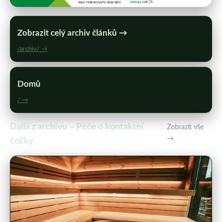
Zobrazit celý archiv článků →
/archiv/ →
Domů
/ →
Další z archivu – Péče o kontaktní
Zobrazit vše
→
čočky