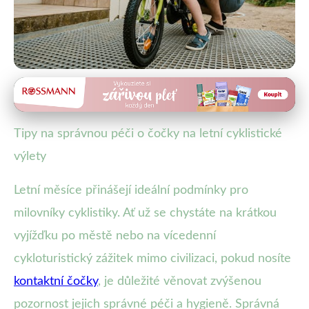
Péče o kontaktní čočky
Jak pečovat o čočky při letních
Tipy na správnou péči o čočky na letní cyklistické
cyklovýletech: Kompletní
výlety
průvodce
Letní měsíce přinášejí ideální podmínky pro
27. 12. 2025
· 5 min čtení · Autor: Martin Fiala
milovníky cyklistiky. Ať už se chystáte na krátkou
vyjížďku po městě nebo na vícedenní
cykloturistický zážitek mimo civilizaci, pokud nosíte
kontaktní čočky
, je důležité věnovat zvýšenou
pozornost jejich správné péči a hygieně. Správná