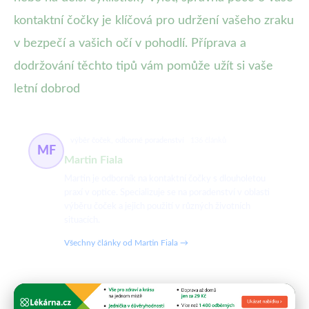
kontaktní čočky je klíčová pro udržení vašeho zraku
v bezpečí a vašich očí v pohodlí. Příprava a
dodržování těchto tipů vám pomůže užít si vaše
letní dobrod
výběr čoček, odborné poradenství
136 článků
MF
Martin Fiala
Martin je odborník na kontaktní čočky s dlouholetou
praxí v optice. Specializuje se na poradenství v oblasti
výběru čoček a jejich použití v různých životních
situacích.
Všechny články od Martin Fiala →