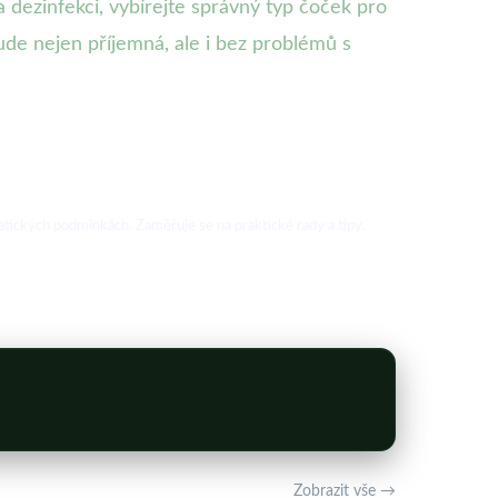
 dezinfekci, vybírejte správný typ čoček pro
de nejen příjemná, ale i bez problémů s
atických podmínkách. Zaměřuje se na praktické rady a tipy.
Zobrazit vše →