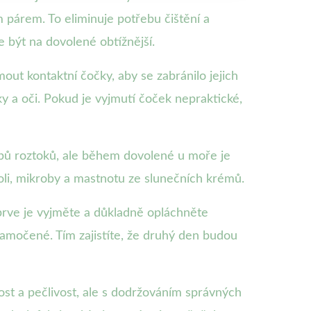
 párem. To eliminuje potřebu čištění a
e být na dovolené obtížnější.
out kontaktní čočky, aby se zabránilo jejich
 a oči. Pokud je vyjmutí čoček nepraktické,
typů roztoků, ale během dovolené u moře je
soli, mikroby a mastnotu ze slunečních krémů.
ejprve je vyjměte a důkladně opláchněte
amočené. Tím zajistíte, že druhý den budou
t a pečlivost, ale s dodržováním správných