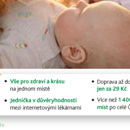
ktní čočky na dovolené u 
ře