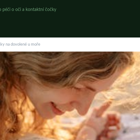
o péči o oči a kontaktní čočky
čky na dovolené u moře