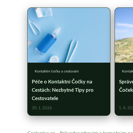
Kontaktní čočky a cestování
Kontak
Péče o Kontaktní Čočky na
Správ
Cestách: Nezbytné Tipy pro
Čoček
Cestovatele
30. 1. 2026
5. 8. 2