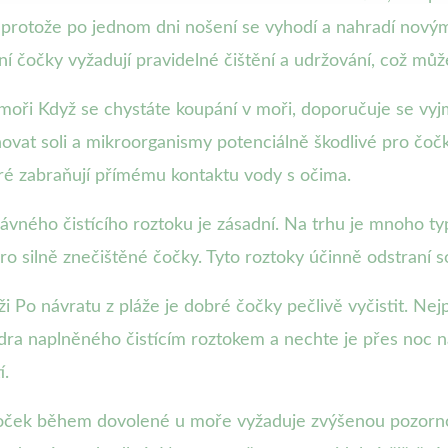
, protože po jednom dni nošení se vyhodí a nahradí novým
í čočky vyžadují pravidelné čištění a udržování, což můž
 moři Když se chystáte koupání v moři, doporučuje se vyjm
vat soli a mikroorganismy potenciálně škodlivé pro čočky
teré zabraňují přímému kontaktu vody s očima.
rávného čistícího roztoku je zásadní. Na trhu je mnoho 
ro silně znečištěné čočky. Tyto roztoky účinně odstraní 
áži Po návratu z pláže je dobré čočky pečlivě vyčistit. N
dra naplněného čistícím roztokem a nechte je přes noc n
í.
oček během dovolené u moře vyžaduje zvýšenou pozornos