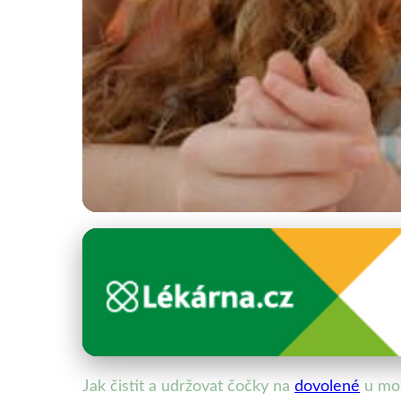
Kontaktní čočky a cestování
Jak pečovat o konta
31. 10. 2025
· 4 min čtení · Autor: Lucie Kučerová
Jak čistit a udržovat čočky na
dovolené
u mo