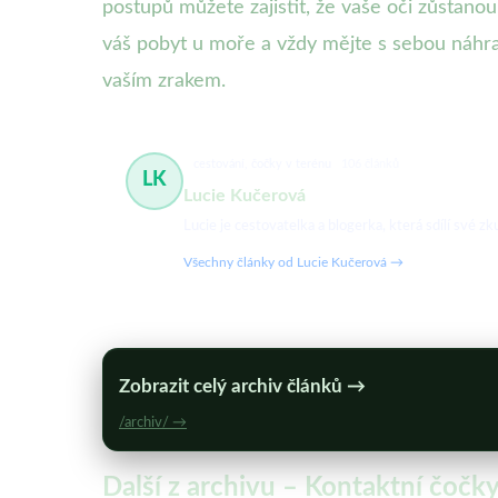
postupů můžete zajistit, že vaše oči zůstano
váš pobyt u moře a vždy mějte s sebou náhra
vaším zrakem.
cestování, čočky v terénu
106 článků
LK
Lucie Kučerová
Lucie je cestovatelka a blogerka, která sdílí své
Všechny články od Lucie Kučerová →
Zobrazit celý archiv článků →
/archiv/ →
Další z archivu – Kontaktní čočky