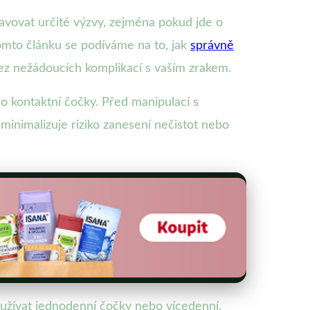
vovat určité výzvy, zejména pokud jde o
 tomto článku se podíváme na to, jak
správně
ez nežádoucích komplikací s vaším zrakem.
 o kontaktní čočky. Před manipulací s
minimalizuje riziko zanesení nečistot nebo
žívat jednodenní čočky nebo vícedenní.