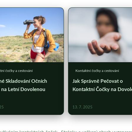
tní čočky a cestování
Kontaktní čočky a cestování
né Skladování Očních
Jak Správně Pečovat o
 na Letní Dovolenou
Kontaktní Čočky na Dovol
025
13. 7. 2025