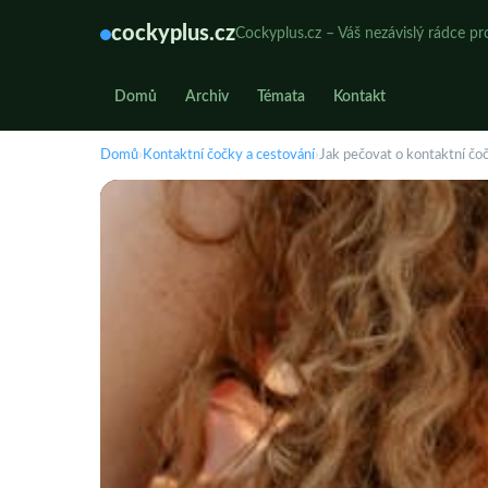
cockyplus.cz
Cockyplus.cz – Váš nezávislý rádce pr
Domů
Archiv
Témata
Kontakt
Domů
›
Kontaktní čočky a cestování
›
Jak pečovat o kontaktní čo