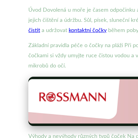
Úvod Dovolená u moře je časem odpočinku a 
jejich čištění a údržbu. Sůl, písek, sluneční
čistit
a udržovat
kontaktní čočky
během pobytu
Základní pravidla péče o čočky na pláži Při p
čočkami si vždy umyjte ruce čistou vodou a v
mikrobů do očí.
Výhody a nevýhody různých typů čoček Na do