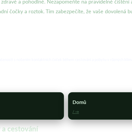
u zdravé a pohodlné. Nezapomeňte na pravidelné čištění a
dní čočky a roztok. Tím zabezpečíte, že vaše dovolená bu
 zkušenosti s nošením kontaktních čoček během cestování a pobytu v různých klim
Domů
/ →
 a cestování