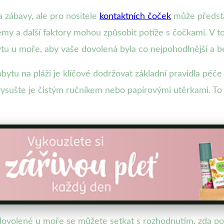
zábavy, ale pro nositele
kontaktních čoček
může předsta
 krémy a další faktory mohou způsobit potíže s čočkami. V
 u moře, aby vaše dovolená byla co nejpohodlnější a b
obytu na pláži je klíčové dodržovat základní pravidla péče
ysušte je čistým ručníkem nebo papírovými utěrkami. To 
volené u moře se můžete setkat s rozhodnutím, zda pou