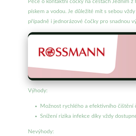
Péče o kontaktní čočky na cestách Jedním z 
pískem a vodou. Je důležité mít s sebou vždy
případně i jednorázové čočky pro snadnou 
Výhody:
Možnost rychlého a efektivního čištění 
Snížení rizika infekce díky vždy dostup
Nevýhody: