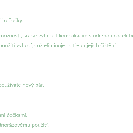
i o čočky.
možností, jak se vyhnout komplikacím s údržbou čoček bě
užití vyhodí, což eliminuje potřebu jejich čištění.
používáte nový pár.
ými čočkami.
ednorázovému použití.