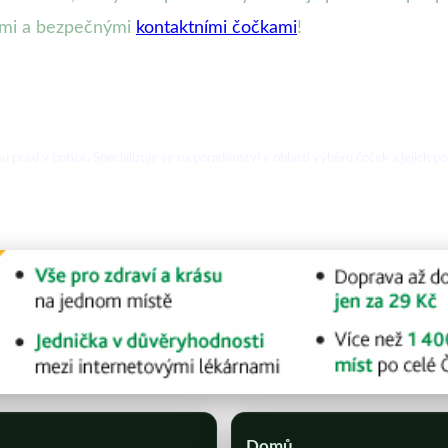
stými a bezpečnými
kontaktními čočkami
!
 praxí v optice. Specializuje se na poradenství v oblasti výběru čoček a jejich pou
Domů