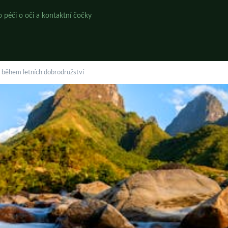
o péči o oči a kontaktní čočky
é během letních dobrodružství