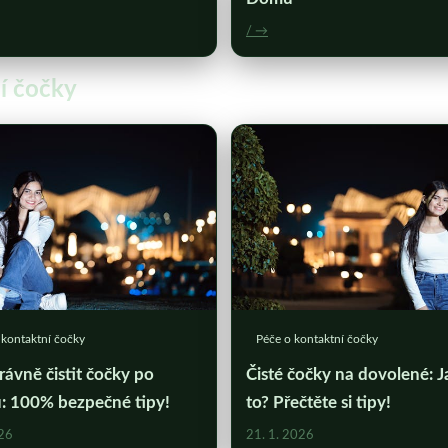
/ →
ní čočky
 kontaktní čočky
Péče o kontaktní čočky
rávně čistit čočky po
Čisté čočky na dovolené: J
u: 100% bezpečné tipy!
to? Přečtěte si tipy!
026
21. 1. 2026