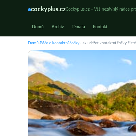
cockyplus.cz
Cockyplus.cz – Váš nezávislý rádce pr
Domů
Archiv
Témata
Kontakt
Domů
›
Péče o kontaktní čočky
›
Jak udržet kontaktní čočky čist