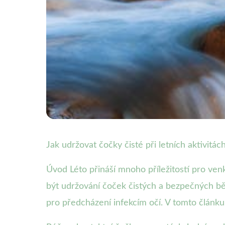
Péče o kontaktní čočky
Jak udržovat čočky čisté při letních aktivitác
Jak udržet kontaktn
Úvod Léto přináší mnoho příležitostí pro venkov
být udržování čoček čistých a bezpečných běh
22. 11. 2025
· 4 min čtení · Autor: Martin Fiala
pro předcházení infekcím očí. V tomto článk