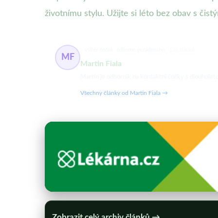
životnímu stylu. Užijte si léto bez obav s či
výběr čoček, odborné poradenství
136 článků
MF
Martin Fiala
Martin je odborník na kontaktní čočky s dlouholetou
Všechny články od Martin Fiala →
Zobrazit celý archiv článků →