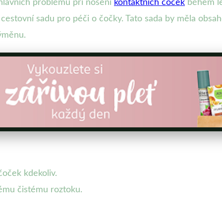
hlavních problémů při nošení
kontaktních čoček
během let
 cestovní sadu pro péči o čočky. Tato sada by měla obsaho
výměnu.
čoček kdekoliv.
nému čistému roztoku.