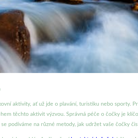
h
í čočky čisté během letních
ní aktivity, ať už jde o plavání, turistiku nebo sporty. Pr
em těchto aktivit výzvou. Správná péče o čočky je klíčov
u se podíváme na různé metody, jak udržet vaše čočky či