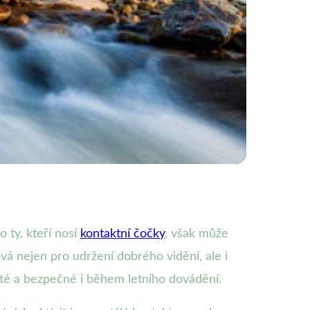
 dobrodružství
o ty, kteří nosí
kontaktní čočky
, však může
á nejen pro udržení dobrého vidění, ale i
sté a bezpečné i během letního dovádění.