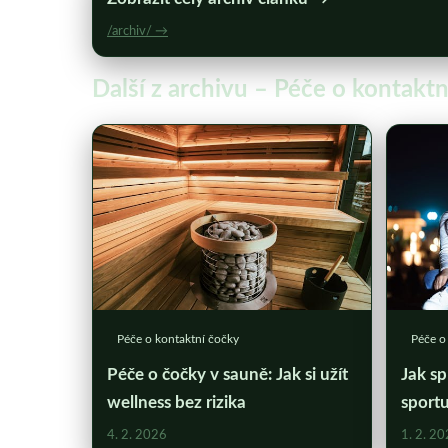
/archiv/ →
Další z archivu – Péče o kontakt
Péče o kontaktní čočky
Péče o
Péče o čočky v sauně: Jak si užít
Jak sp
wellness bez rizika
sport
4. 2. 2026
1. 2. 2