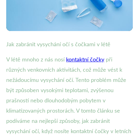
Hydratace očí a kontaktní čočky
Jak zabránit vysychání očí s čočkami v létě
Jak v létě chránit oči před
V létě mnoho z nás nosí
kontaktní čočky
při
vysycháním s kontaktními
různých venkovních aktivitách, což může vést k
čočkami
nežádoucímu vysychání očí. Tento problém může
být způsoben vysokými teplotami, zvýšenou
30. 8. 2025
· 4 min čtení · Autor: Kateřina Veselá
prašností nebo dlouhodobým pobytem v
klimatizovaných prostorách. V tomto článku se
podíváme na nejlepší způsoby, jak zabránit
vysychání očí, když nosíte kontaktní čočky v letních