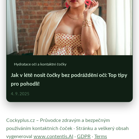
Hydratace očí a kontaktní čočky
Jak v létě nosit čočky bez podráždění očí: Top tipy
pro pohodlí!
4. 9. 2025
Cockyplus.cz – Průvodce zdravým a bezpečným
používáním kontaktních čoček · Stránku a veškerý obsah
vygeneroval
www.contentis.AI
·
GDPR
·
Terms