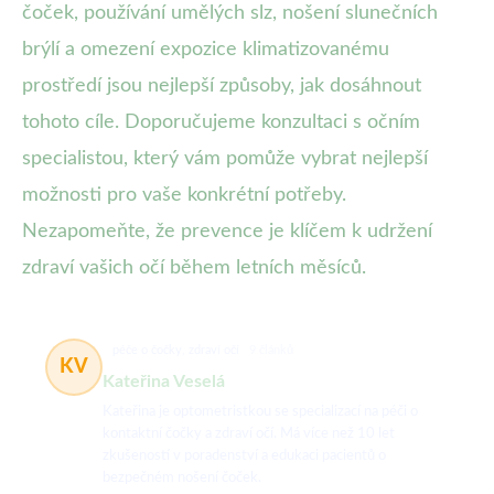
čoček, používání umělých slz, nošení slunečních
brýlí a omezení expozice klimatizovanému
prostředí jsou nejlepší způsoby, jak dosáhnout
tohoto cíle. Doporučujeme konzultaci s očním
specialistou, který vám pomůže vybrat nejlepší
možnosti pro vaše konkrétní potřeby.
Nezapomeňte, že prevence je klíčem k udržení
zdraví vašich očí během letních měsíců.
péče o čočky, zdraví očí
9 článků
KV
Kateřina Veselá
Kateřina je optometristkou se specializací na péči o
kontaktní čočky a zdraví očí. Má více než 10 let
zkušeností v poradenství a edukaci pacientů o
bezpečném nošení čoček.