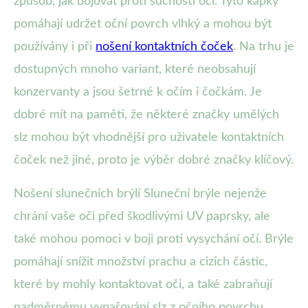
způsob, jak bojovat proti suchosti očí. Tyto kapky
pomáhají udržet oční povrch vlhký a mohou být
používány i při
nošení kontaktních čoček
. Na trhu je
dostupných mnoho variant, které neobsahují
konzervanty a jsou šetrné k očím i čočkám. Je
dobré mít na paměti, že některé značky umělých
slz mohou být vhodnější pro uživatele kontaktních
čoček než jiné, proto je výběr dobré značky klíčový.
Nošení slunečních brýlí Sluneční brýle nejenže
chrání vaše oči před škodlivými UV paprsky, ale
také mohou pomoci v boji proti vysychání očí. Brýle
pomáhají snížit množství prachu a cizích částic,
které by mohly kontaktovat oči, a také zabraňují
nadměrnému vypařování slz z očního povrchu.