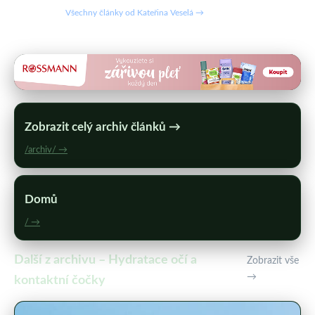
Všechny články od Kateřina Veselá →
Zobrazit celý archiv článků →
/archiv/ →
Domů
/ →
Další z archivu – Hydratace očí a
Zobrazit vše
→
kontaktní čočky