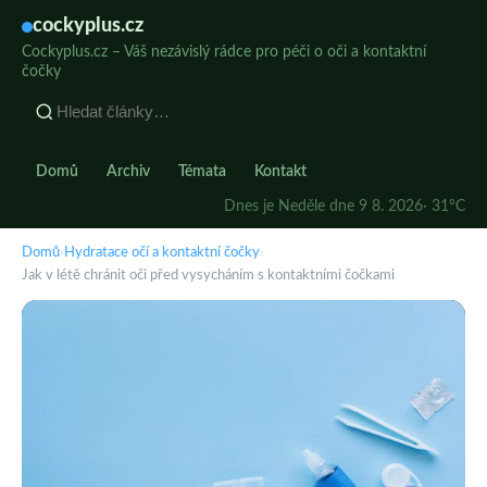
cockyplus.cz
Cockyplus.cz – Váš nezávislý rádce pro péči o oči a kontaktní
čočky
Domů
Archiv
Témata
Kontakt
Dnes je Neděle dne 9 8. 2026
· 31°C
Domů
›
Hydratace očí a kontaktní čočky
›
Jak v létě chránit oči před vysycháním s kontaktními čočkami