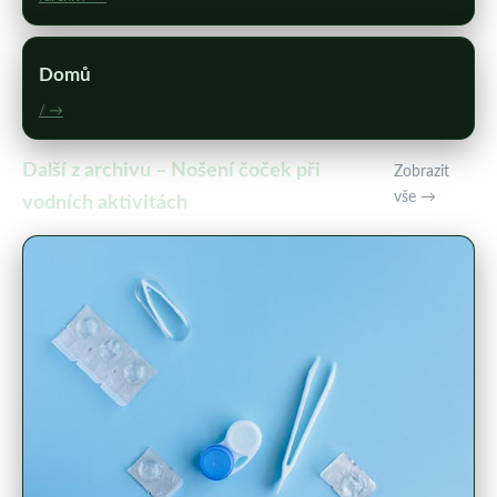
Domů
/ →
Další z archivu – Nošení čoček při
Zobrazit
vše →
vodních aktivitách