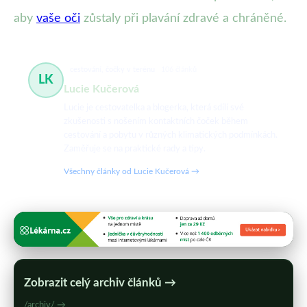
aby
vaše oči
zůstaly při plavání zdravé a chráněné.
cestování, čočky v terénu
106 článků
LK
Lucie Kučerová
Lucie je cestovatelka a blogerka, která sdílí své
zkušenosti s nošením kontaktních čoček během
cestování a pobytu v různých klimatických podmínkách.
Zaměřuje se na praktické rady a tipy.
Všechny články od Lucie Kučerová →
Zobrazit celý archiv článků →
/archiv/ →