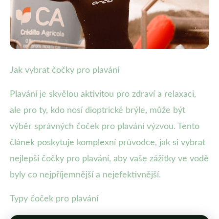
Nošení čoček při vodních aktivitách
Jak vybrat čočky pro plavání
Jak Vybrat Nejlepší Čočky pro
Plavání je skvělou aktivitou pro zdraví a relaxaci,
Plavání: Kompletní Průvodce
ale pro ty, kdo nosí dioptrické brýle, může být
výběr správných čoček pro plavání výzvou. Tento
29. 9. 2025
· 4 min čtení · Autor: Lucie Kučerová
článek poskytuje komplexní průvodce, jak si vybrat
nejlepší čočky pro plavání, aby vaše zážitky ve vodě
byly co nejpříjemnější a nejefektivnější.
Typy čoček pro plavání