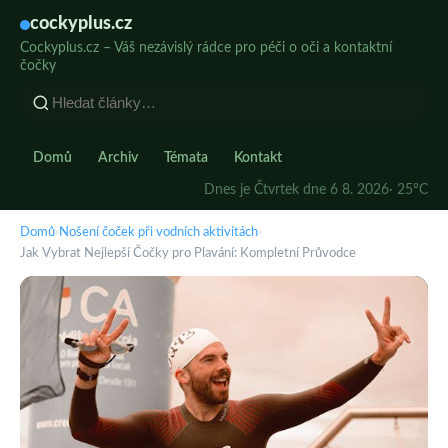
cockyplus.cz
Cockyplus.cz – Váš nezávislý rádce pro péči o oči a kontaktní
čočky
Domů
Archiv
Témata
Kontakt
Dnes je Čtvrtek dne 6 8. 2026
· 25°C
Domů
›
Nošení čoček při vodních aktivitách
›
Jak Vybrat Nejlepší Čočky pro Plavání: Kompletní Průvodce