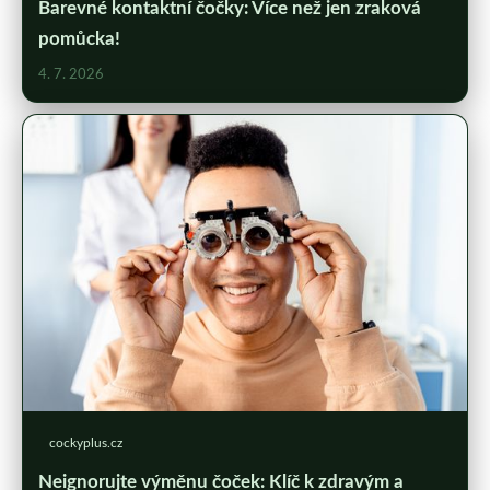
Barevné kontaktní čočky: Více než jen zraková
pomůcka!
4. 7. 2026
cockyplus.cz
Neignorujte výměnu čoček: Klíč k zdravým a