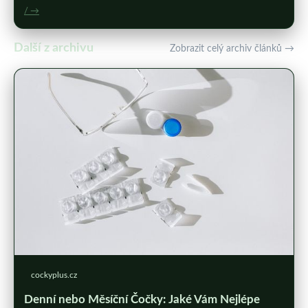
/ →
Další z archivu
Zobrazit celý archiv článků →
cockyplus.cz
Denní nebo Měsíční Čočky: Jaké Vám Nejlépe