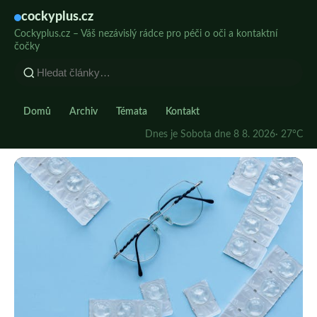
cockyplus.cz
Cockyplus.cz – Váš nezávislý rádce pro péči o oči a kontaktní
čočky
Domů
Archiv
Témata
Kontakt
Dnes je Sobota dne 8 8. 2026
· 27°C