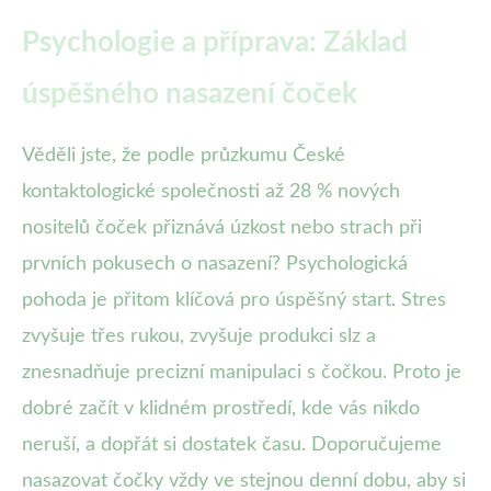
Psychologie a příprava: Základ
úspěšného nasazení čoček
Věděli jste, že podle průzkumu České
kontaktologické společnosti až 28 % nových
nositelů čoček přiznává úzkost nebo strach při
prvních pokusech o nasazení? Psychologická
pohoda je přitom klíčová pro úspěšný start. Stres
zvyšuje třes rukou, zvyšuje produkci slz a
znesnadňuje precizní manipulaci s čočkou. Proto je
dobré začít v klidném prostředí, kde vás nikdo
neruší, a dopřát si dostatek času. Doporučujeme
nasazovat čočky vždy ve stejnou denní dobu, aby si