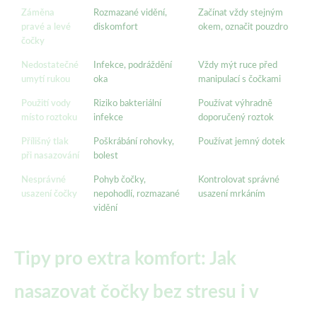
Záměna
Rozmazané vidění,
Začínat vždy stejným
pravé a levé
diskomfort
okem, označit pouzdro
čočky
Nedostatečné
Infekce, podráždění
Vždy mýt ruce před
umytí rukou
oka
manipulací s čočkami
Použití vody
Riziko bakteriální
Používat výhradně
místo roztoku
infekce
doporučený roztok
Přílišný tlak
Poškrábání rohovky,
Používat jemný dotek
při nasazování
bolest
Nesprávné
Pohyb čočky,
Kontrolovat správné
usazení čočky
nepohodlí, rozmazané
usazení mrkáním
vidění
Tipy pro extra komfort: Jak
nasazovat čočky bez stresu i v