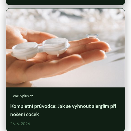
cockyplus.cz
Kompletní průvodce: Jak se vyhnout alergiím při
nošení čoček
26. 6. 2026