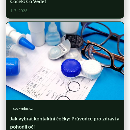
Čoček: Co Vědět
1. 7. 2026
cockyplus.cz
Jak vybrat kontaktní čočky: Průvodce pro zdraví a
pohodlí očí