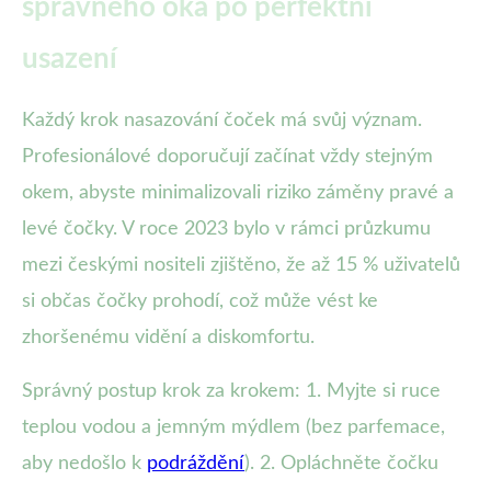
správného oka po perfektní
usazení
Každý krok nasazování čoček má svůj význam.
Profesionálové doporučují začínat vždy stejným
okem, abyste minimalizovali riziko záměny pravé a
levé čočky. V roce 2023 bylo v rámci průzkumu
mezi českými nositeli zjištěno, že až 15 % uživatelů
si občas čočky prohodí, což může vést ke
zhoršenému vidění a diskomfortu.
Správný postup krok za krokem: 1. Myjte si ruce
teplou vodou a jemným mýdlem (bez parfemace,
aby nedošlo k
podráždění
). 2. Opláchněte čočku