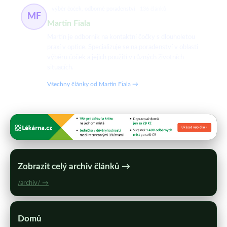
výběr čoček, odborné poradenství
136 článků
MF
Martin Fiala
Martin je odborník na kontaktní čočky s dlouholetou
praxí v optice. Specializuje se na poradenství v oblasti
výběru čoček a jejich použití v různých životních
situacích.
Všechny články od Martin Fiala →
Zobrazit celý archiv článků →
/archiv/ →
Domů