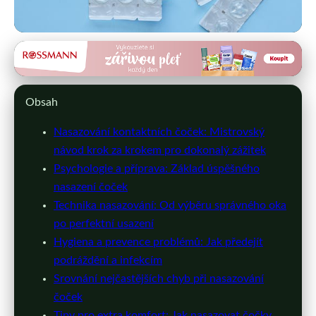
cockyplus.cz
Mistrovský Průvodce: Jak Správně
Obsah
Nasadit Kontaktní Čočky
Nasazování kontaktních čoček: Mistrovský
16. 5. 2026
· 9 min čtení · Autor: Martin Fiala
návod krok za krokem pro dokonalý zážitek
Psychologie a příprava: Základ úspěšného
nasazení čoček
Technika nasazování: Od výběru správného oka
po perfektní usazení
Hygiena a prevence problémů: Jak předejít
podráždění a infekcím
Srovnání nejčastějších chyb při nasazování
čoček
Tipy pro extra komfort: Jak nasazovat čočky