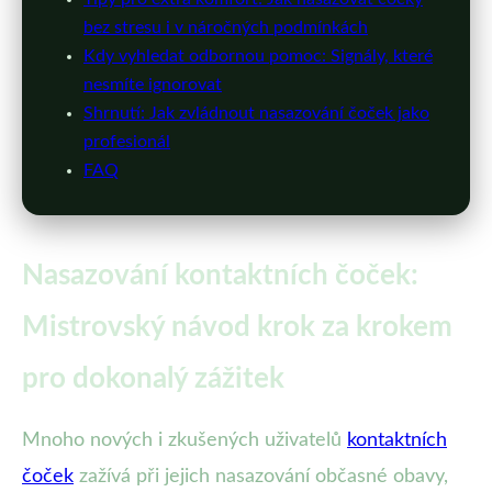
bez stresu i v náročných podmínkách
Kdy vyhledat odbornou pomoc: Signály, které
nesmíte ignorovat
Shrnutí: Jak zvládnout nasazování čoček jako
profesionál
FAQ
Nasazování kontaktních čoček:
Mistrovský návod krok za krokem
pro dokonalý zážitek
Mnoho nových i zkušených uživatelů
kontaktních
čoček
zažívá při jejich nasazování občasné obavy,