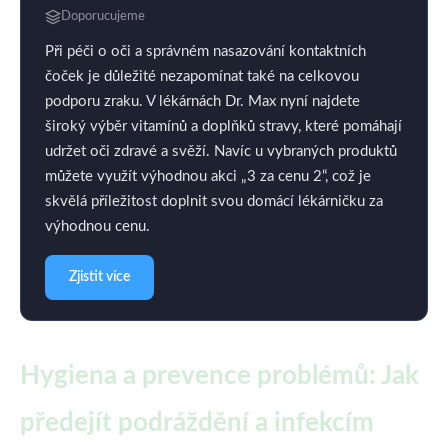
Doporucujeme
Při péči o oči a správném nasazování kontaktních
čoček je důležité nezapomínat také na celkovou
podporu zraku. V lékárnách Dr. Max nyní najdete
široký výběr vitamínů a doplňků stravy, které pomáhají
udržet oči zdravé a svěží. Navíc u vybraných produktů
můžete využít výhodnou akci „3 za cenu 2“, což je
skvělá příležitost doplnit svou domácí lékárničku za
výhodnou cenu.
Zjistit více
Hygiena a prevence problémů: Jak
předejít podráždění a infekcím