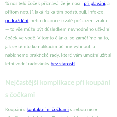
% nositelů čoček přiznává, že je nosí i
při plavání
, a
přitom netuší, jaká rizika tím podstupují. Infekce,
podráždění
, nebo dokonce trvalé poškození zraku
— to vše může být důsledkem nevhodného užívání
čoček ve vodě. V tomto článku se zaměříme na to,
jak se těmto komplikacím účinně vyhnout, a
nabídneme praktické rady, které vám umožní užít si
letní vodní radovánky
bez starostí
.
Nejčastější komplikace při koupání
s čočkami
Koupání s
kontaktními čočkami
s sebou nese