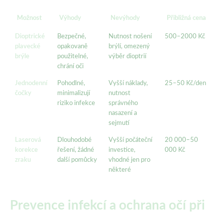
Možnost
Výhody
Nevýhody
Přibližná cena
Dioptrické
Bezpečné,
Nutnost nošení
500–2000 Kč
plavecké
opakovaně
brýlí, omezený
brýle
použitelné,
výběr dioptrií
chrání oči
Jednodenní
Pohodlné,
Vyšší náklady,
25–50 Kč/den
čočky
minimalizují
nutnost
riziko infekce
správného
nasazení a
sejmutí
Laserová
Dlouhodobé
Vyšší počáteční
20 000–50
korekce
řešení, žádné
investice,
000 Kč
zraku
další pomůcky
vhodné jen pro
některé
Prevence infekcí a ochrana očí při