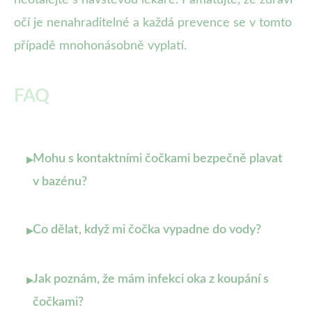
neotálejte s návštěvou lékaře. Pamatujte, že zdraví
očí je nenahraditelné a každá prevence se v tomto
případě mnohonásobně vyplatí.
FAQ
Mohu s kontaktními čočkami bezpečně plavat
▸
v bazénu?
Co dělat, když mi čočka vypadne do vody?
▸
Jak poznám, že mám infekci oka z koupání s
▸
čočkami?