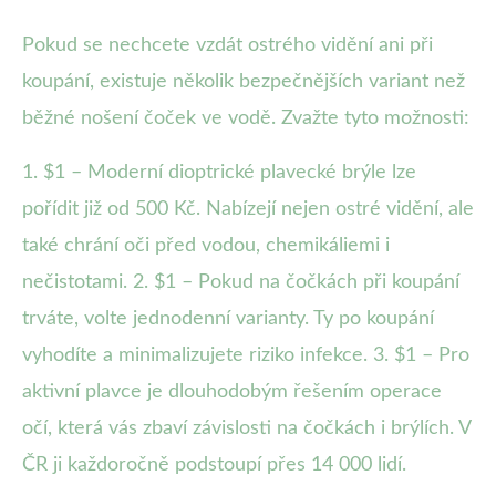
Pokud se nechcete vzdát ostrého vidění ani při
koupání, existuje několik bezpečnějších variant než
běžné nošení čoček ve vodě. Zvažte tyto možnosti:
1. $1 – Moderní dioptrické plavecké brýle lze
pořídit již od 500 Kč. Nabízejí nejen ostré vidění, ale
také chrání oči před vodou, chemikáliemi i
nečistotami. 2. $1 – Pokud na čočkách při koupání
trváte, volte jednodenní varianty. Ty po koupání
vyhodíte a minimalizujete riziko infekce. 3. $1 – Pro
aktivní plavce je dlouhodobým řešením operace
očí, která vás zbaví závislosti na čočkách i brýlích. V
ČR ji každoročně podstoupí přes 14 000 lidí.