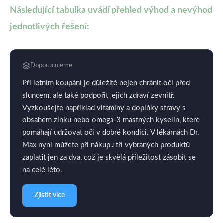
Následující tabulka uvádí přehled výhod a nevýhod
jednotlivých řešení:
Doporucujeme
Při letním koupání je důležité nejen chránit oči před
sluncem, ale také podpořit jejich zdraví zevnitř.
Vyzkoušejte například vitamíny a doplňky stravy s
obsahem zinku nebo omega-3 mastných kyselin, které
pomáhají udržovat oči v dobré kondici. V lékárnách Dr.
Max nyní můžete při nákupu tří vybraných produktů
zaplatit jen za dva, což je skvělá příležitost zásobit se
na celé léto.
Zjistit více