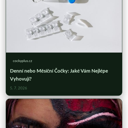
cockyplus.cz
Denní nebo Měsíční Čočky: Jaké Vám Nejlépe
Vyhovují?
5. 7. 2026