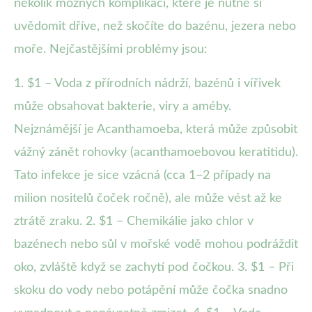
několik možných komplikací, které je nutné si
uvědomit dříve, než skočíte do bazénu, jezera nebo
moře. Nejčastějšími problémy jsou:
1. $1 – Voda z přírodních nádrží, bazénů i vířivek
může obsahovat bakterie, viry a améby.
Nejznámější je Acanthamoeba, která může způsobit
vážný zánět rohovky (acanthamoebovou keratitidu).
Tato infekce je sice vzácná (cca 1–2 případy na
milion nositelů čoček ročně), ale může vést až ke
ztrátě zraku. 2. $1 – Chemikálie jako chlor v
bazénech nebo sůl v mořské vodě mohou podráždit
oko, zvláště když se zachytí pod čočkou. 3. $1 – Při
skoku do vody nebo potápění může čočka snadno