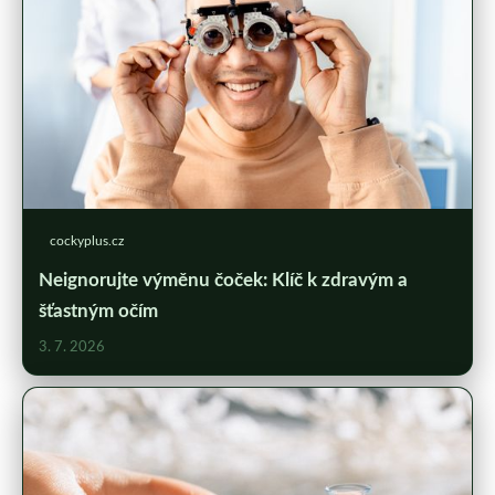
cockyplus.cz
Neignorujte výměnu čoček: Klíč k zdravým a
šťastným očím
3. 7. 2026