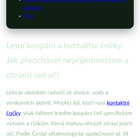
čočkami
FAQ
Letní koupání a kontaktní čočky:
Jak předcházet nepříjemnostem a
chránit své oči
Léto je obdobím radosti ze slunce, vody a
venkovních aktivit. Mnoho lidí, kteří nosí
kontaktní
čočky
, však během letního koupání čelí specifickým
výzvám a rizikům, která mohou ohrozit zdraví jejich
očí. Podle České oftalmologické společnosti až 34