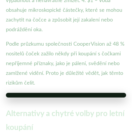
vypadnout a nenávratně zmizet. 4. $1 – Voda
obsahuje mikroskopické částečky, které se mohou
zachytit na čočce a způsobit její zakalení nebo
podráždění oka.
Podle průzkumu společnosti CooperVision až 48 %
nositelů čoček zažilo někdy při koupání s čočkami
nepříjemné příznaky, jako je pálení, svědění nebo
zamlžené vidění. Proto je důležité vědět, jak těmto
rizikům čelit.
Alternativy a chytré volby pro letní
koupání