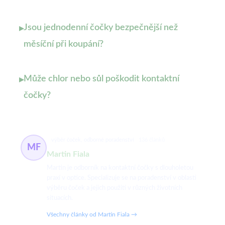
Jsou jednodenní čočky bezpečnější než
▸
měsíční při koupání?
Může chlor nebo sůl poškodit kontaktní
▸
čočky?
výběr čoček, odborné poradenství
136 článků
MF
Martin Fiala
Martin je odborník na kontaktní čočky s dlouholetou
praxí v optice. Specializuje se na poradenství v oblasti
výběru čoček a jejich použití v různých životních
situacích.
Všechny články od Martin Fiala →