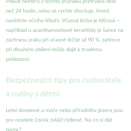
Pokud některý z těchto příznaků přetrvává déle
než 24 hodin, nebo se rychle zhoršuje, ihned
navštivte očního lékaře. Včasná léčba je klíčová —
například u acanthamoebové keratitidy je šance na
záchranu zraku při včasné léčbě až 90 %, zatímco
při dlouhém otálení může dojít k trvalému
poškození.
Bezpečnostní tipy pro cestovatele
a rodiny s dětmi
Letní dovolené u moře nebo přírodního jezera jsou
pro nositele čoček zvlášť rizikové. Na co si dát
pozor?