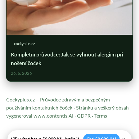
cockyplus.cz
Kompletní průvodce: Jak se vyhnout alergiím při
nošení čoček
26. 6. 2026
Cockyplus.cz – Průvodce zdravým a bezpečným
používáním kontaktních čoček · Stránku a veškerý obsah
vygeneroval
www.contentis.AI
·
GDPR
·
Terms