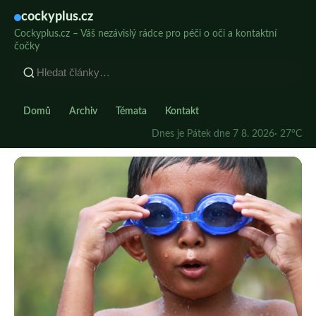
cockyplus.cz
Cockyplus.cz – Váš nezávislý rádce pro péči o oči a kontaktní
čočky
Domů
Archiv
Témata
Kontakt
Dnes je Pátek dne 7 8. 2026
· 27°C