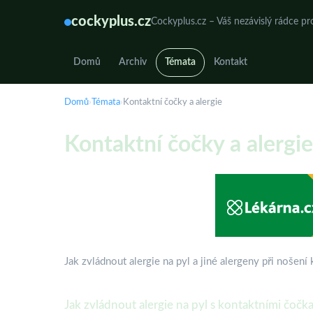
cockyplus.cz
Cockyplus.cz – Váš nezávislý rádce pr
Domů
Archiv
Témata
Kontakt
Domů
›
Témata
›
Kontaktní čočky a alergie
Kontaktní čočky a alergie
Jak zvládnout alergie na pyl a jiné alergeny při nošení
Jak zvládnout alergie na pyl s kontaktními čočk