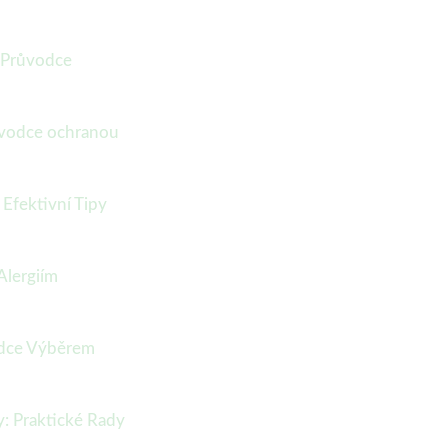
: Průvodce
růvodce ochranou
 Efektivní Tipy
Alergiím
odce Výběrem
y: Praktické Rady